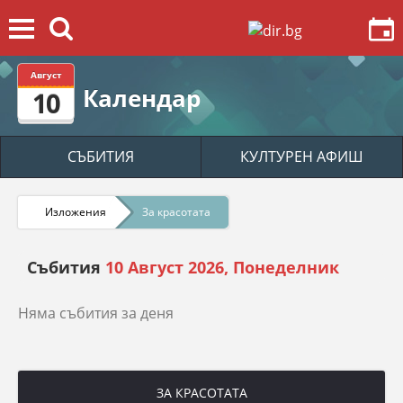
Август
Календар
10
СЪБИТИЯ
КУЛТУРЕН АФИШ
Изложения
За красотата
Събития
10 Август 2026, Понеделник
Няма събития за деня
ЗА КРАСОТАТА