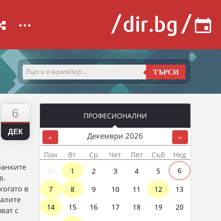
...
ТЪРСИ
6
ПРОФЕСИОНАЛНИ
ДЕК
Декември
2026
«
»
Пон
Вт
Ср
Чет
Пет
Съб
Нед
банките
30
1
2
3
4
5
6
в.
когато в
7
8
9
10
11
12
13
налите
14
15
16
17
18
19
20
ват с