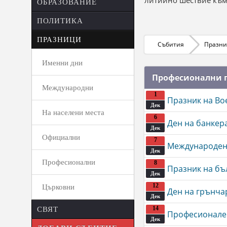
литийно шествие към
ОБРАЗОВАНИЕ
ПОЛИТИКА
ПРАЗНИЦИ
Събития
Празн
Именни дни
Професионални 
Международни
1
Празник на В
Дек
На населени места
6
Ден на банкер
Дек
Официални
7
Международен 
Дек
Професионални
8
Празник на бъ
Дек
12
Църковни
Ден на грънча
Дек
14
СВЯТ
Професионален
Дек