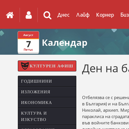
Днес
Лайф
Корнер
Биз
Август
Календар
7
Петък
Ден на 
КУЛТУРЕН АФИШ
ГОДИШНИНИ
ИЗЛОЖЕНИЯ
Отбелязва се с решен
ИКОНОМИКА
в България) и на Бълг
Николай, архиеп. Мирл
КУЛТУРА И
параклиса на сградат
ИЗКУСТВО
във войните банкови 