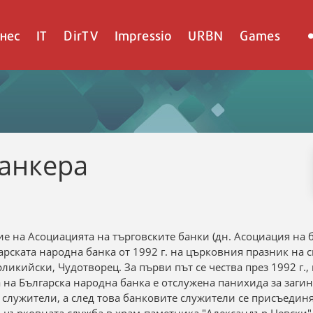
нес
IT
DirTV
Impressio
URBN
Games
банкерa
ие на Асоциацията на търговските банки (дн. Асоциация на 
арската народна банка от 1992 г. на църковния празник на с
икийски, Чудотворец. За първи път се чества през 1992 г., 
а на Българска народна банка е отслужена панихида за заги
служители, а след това банковите служители се присъединя