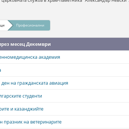
 църковната служба в храм-паметника "Александър Невски"
ици
Професионални
през месец Декември
оенномедицинска академия
a
ден на гражданската авиация
лгарските студенти
рите и казанджийте
 празник на ветеринарите