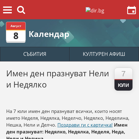
Август
Календар
8
СЪБИТИЯ
КУЛТУРЕН АФИШ
Имен ден празнуват Нели
7
и Недялко
ЮЛИ
На 7 юли имен ден празнуват всички, които носят
името Неделя, Недялка, Неделчо, Недялко, Неделина,
Нешка, Нели и Делчо.
Поздрави ги с картичка!
Имен
ден празнуват: Недялко, Недялка, Неделя, Неда,
Нели и Нелина.