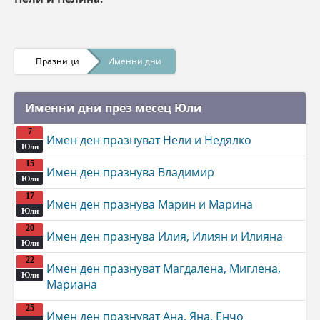
Празници
Именни дни
Именни дни през месец Юли
7
Имен ден празнуват Нели и Недялко
Юли
15
Имен ден празнува Владимир
Юли
17
Имен ден празнува Марин и Марина
Юли
20
Имен ден празнува Илия, Илиян и Илияна
Юли
22
Имен ден празнуват Магдалена, Миглена,
Юли
Мариана
25
Имен ден празнуват Ана, Яна, Енчо