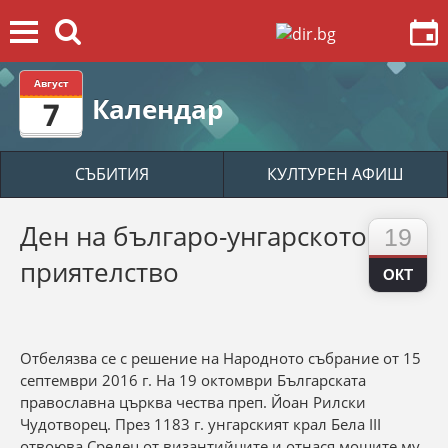
Август
Календар
7
СЪБИТИЯ
КУЛТУРЕН АФИШ
Ден на българо-унгарското
19
приятелство
ОКТ
Отбелязва се с решение на Народното събрание от 15
септември 2016 г. На 19 октомври Българската
православна църква чества преп. Йоан Рилски
Чудотворец. През 1183 г. унгарският крал Бела III
отвоюва Средец от византийците и отнася мощите му