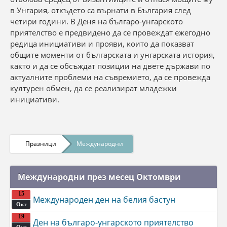
в Унгария, откъдето са върнати в България след
четири години. В Деня на българо-унгарското
приятелство е предвидено да се провеждат ежегодно
редица инициативи и прояви, които да показват
общите моменти от българската и унгарската история,
както и да се обсъждат позиции на двете държави по
актуалните проблеми на съвремието, да се провежда
културен обмен, да се реализират младежки
инициативи.
Празници
Международни
Международни през месец Октомври
15
Международен ден на белия бастун
Окт
19
Ден на българо-унгарското приятелство
Окт