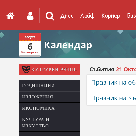
Днес
Лайф
Корнер
Биз
Август
Календар
6
Четвъртък
Събития
21 Окт
КУЛТУРЕН АФИШ
Празник на о
ГОДИШНИНИ
Празник на К
ИЗЛОЖЕНИЯ
ИКОНОМИКА
КУЛТУРА И
ИЗКУСТВО