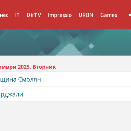
нес
IT
DirTV
Impressio
URBN
Games
омври 2025, Вторник
бщина Смолян
ърджали