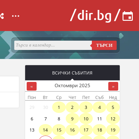
...
ТЪРСИ
ВСИЧКИ СЪБИТИЯ
Октомври
2025
«
»
Пон
Вт
Ср
Чет
Пет
Съб
Нед
29
30
1
2
3
4
5
6
7
8
9
10
11
12
13
14
15
16
17
18
19