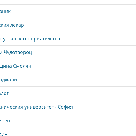
рник
ския лекар
о-унгарското приятелство
ки Чудотворец
бщина Смолян
ърджали
злог
хническия университет - София
ивен
дин