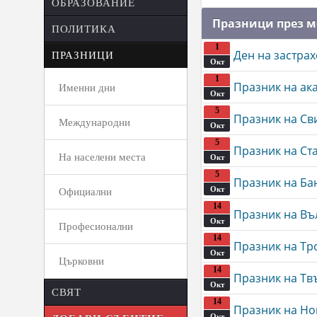
ОБРАЗОВАНИЕ
Празници през 
ПОЛИТИКА
1
Ден на застра
ПРАЗНИЦИ
Окт
1
Празник на ак
Именни дни
Окт
5
Празник на Св
Международни
Окт
5
Празник на Ст
На населени места
Окт
5
Празник на Ба
Окт
Официални
14
Празник на В
Окт
Професионални
14
Празник на Тр
Окт
Църковни
14
Празник на Тв
Окт
СВЯТ
14
Празник на Но
Окт