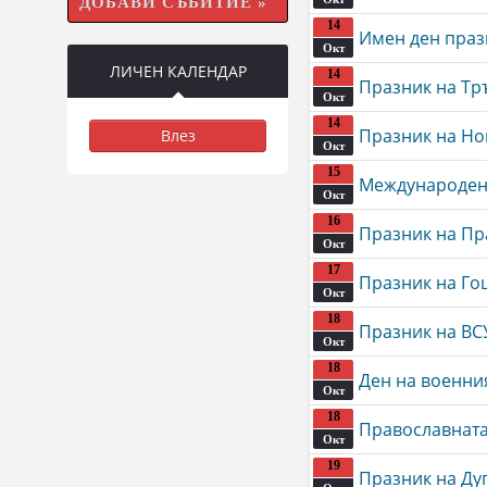
ДОБАВИ СЪБИТИЕ »
14
Имен ден праз
Окт
ЛИЧЕН КАЛЕНДАР
14
Празник на Тр
Окт
14
Празник на Но
Влез
Окт
15
Международен 
Окт
16
Празник на Пр
Окт
17
Празник на Го
Окт
18
Празник на ВС
Окт
18
Ден на военни
Окт
18
Православната
Окт
19
Празник на Ду