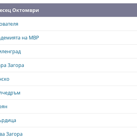
месец Октомври
хователя
адемията на МВР
иленград
ара Загора
нско
ълчедръм
оян
ърдица
ва Загора