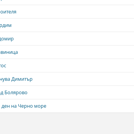
роителя
ордим
адомир
авиница
тос
знува Димитър
ад Болярово
 ден на Черно море