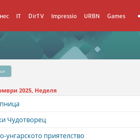
нес
IT
DirTV
Impressio
URBN
Games
ици
омври 2025, Неделя
упница
ки Чудотворец
о-унгарското приятелство