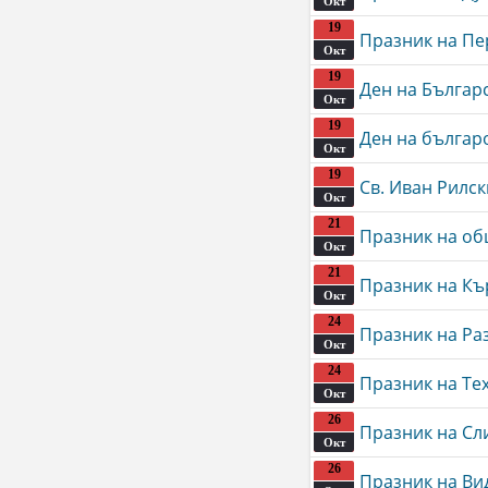
Окт
19
Празник на Пе
Окт
19
Ден на Българ
Окт
19
Ден на българ
Окт
19
Св. Иван Рилс
Окт
21
Празник на о
Окт
21
Празник на К
Окт
24
Празник на Ра
Окт
24
Празник на Тe
Окт
26
Празник на Сл
Окт
26
Празник на Ви