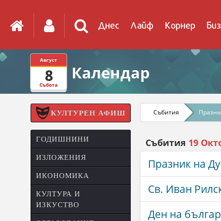
Днес
Лайф
Корнер
Биз
Август
Календар
8
Събота
Събития
Празн
КУЛТУРЕН АФИШ
ГОДИШНИНИ
Събития
19 Окт
ИЗЛОЖЕНИЯ
Празник на Д
ИКОНОМИКА
Св. Иван Рилс
КУЛТУРА И
ИЗКУСТВО
Ден на българ