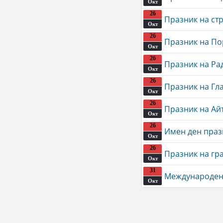
Окт
26
Празник на ст
Окт
26
Празник на П
Окт
26
Празник на Р
Окт
26
Празник на Гл
Окт
26
Празник на Ай
Окт
26
Имен ден пра
Окт
26
Празник на гр
Окт
31
Международен
Окт