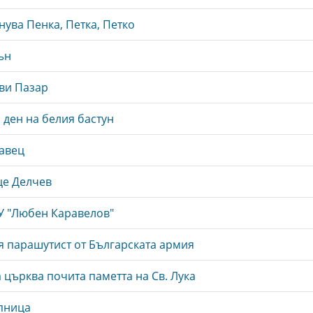
нува Пенка, Петка, Петко
ън
ви Пазар
ден на белия бастун
авец
це Делчев
У "Любен Каравелов"
я парашутист от Българската армия
 църква почита паметта на Св. Лука
пница