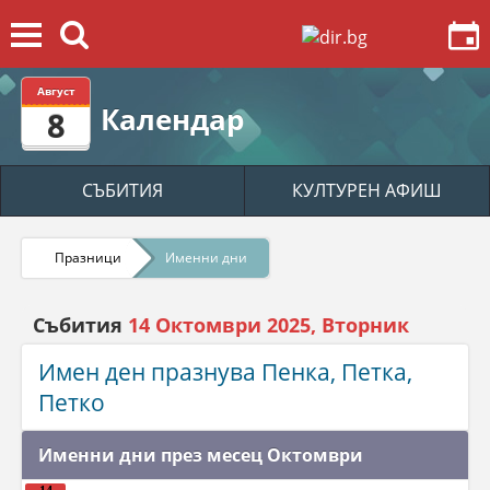
Август
Календар
8
СЪБИТИЯ
КУЛТУРЕН АФИШ
Празници
Именни дни
Събития
14 Октомври 2025, Вторник
Имен ден празнува Пенка, Петка,
Петко
Именни дни през месец Октомври